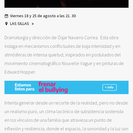
Viernes 18 y 25 de agosto a las 21. 30
LAS SILLAS
Dramaturgia y dirección de Ósjar Navarro Correa. Esta obra
indaga en mecanismos conflictuales de baja intensidad y en
atmósferas de intensa quietud, inspirados en postulados del
movimiento cinematográfico Nouvelle Vague y en pinturas de
Edward Hopper.
Intenta generar desde un recorte de la realidad, pero no desde
un realismo puro, un clima lacónico de subsistencia sostenida
en los vínculos de una familia que atraviesa un punto de
inflexión y resiliencia, donde el espacio, la sonoridad y la luz son