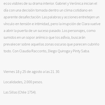
ecos visibles de su drama interior. Gabriel y Verónica inician el
día con una decisión tomada dentro un clima cotidiano en
aparente desafectación. Las palabras y acciones entretejen un
vínculo en tensión e intimidad, pero la irrupción de Clara vuelve
a abrir la puerta de un suceso pasado. Los personajes, como
sumidos en un sopor anímico que los asfixia, buscarán
prevalecer sobre aquellas zonas oscuras que parecen cubrirlo
todo. Con Claudia Racconto, Diego Quiroga y Pinty Saba.
Viernes 18 y 25 de agosto a las 21. 30.
Localidades, 2.000 pesos.
Las Sillas (Chile 1754).