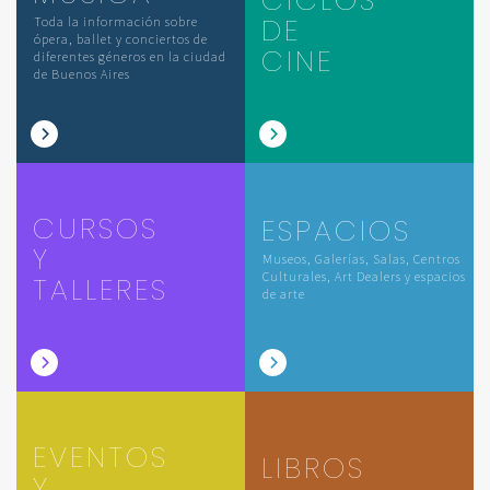
CICLOS
DE
Toda la información sobre
ópera, ballet y conciertos de
CINE
diferentes géneros en la ciudad
de Buenos Aires
CURSOS
ESPACIOS
Y
Museos, Galerías, Salas, Centros
Culturales, Art Dealers y espacios
TALLERES
de arte
EVENTOS
LIBROS
Y