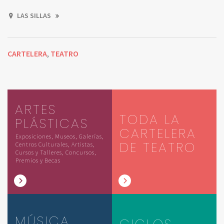
LAS SILLAS
CARTELERA
TEATRO
,
ARTES
TODA LA
PLÁSTICAS
CARTELERA
Exposiciones, Museos, Galerías,
DE TEATRO
Centros Culturales, Artistas,
Cursos y Talleres, Concursos,
Premios y Becas
MÚSICA