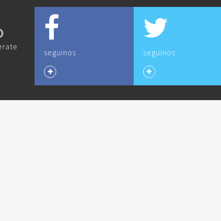
O
erate
seguinos
seguinos