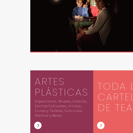
ARTES
TODA 
PLÁSTICAS
CARTE
Exposiciones, Museos, Galerías,
DE TE
Centros Culturales, Artistas,
Cursos y Talleres, Concursos,
Premios y Becas