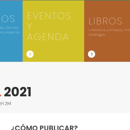
EVENTOS
IOS
LIBROS
Y
las, Centros
Literatura y ensayos, Art
rs y espacios
AGENDA
Catálogos
L
2021
H 294
¿CÓMO PUBLICAR?