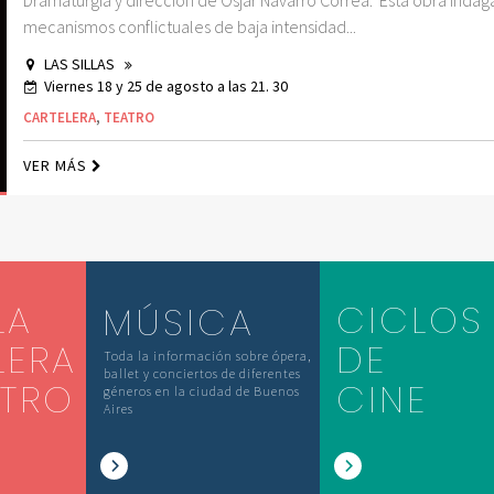
Dramaturgia y dirección de Ósjar Navarro Correa. Esta obra indag
mecanismos conflictuales de baja intensidad...
LAS SILLAS
Viernes 18 y 25 de agosto a las 21. 30
CARTELERA
,
TEATRO
VER MÁS
LA
CICLOS
MÚSICA
LERA
DE
Toda la información sobre ópera,
ballet y conciertos de diferentes
ATRO
CINE
géneros en la ciudad de Buenos
Aires