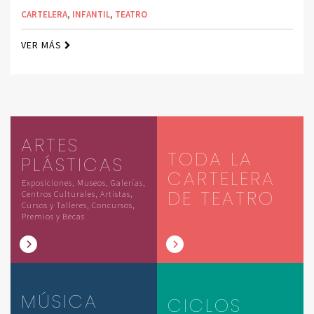
CARTELERA
,
INFANTIL
,
TEATRO
VER MÁS
ARTES
TODA LA
PLÁSTICAS
CARTELERA
Exposiciones, Museos, Galerías,
DE TEATRO
Centros Culturales, Artistas,
Cursos y Talleres, Concursos,
Premios y Becas
MÚSICA
CICLOS