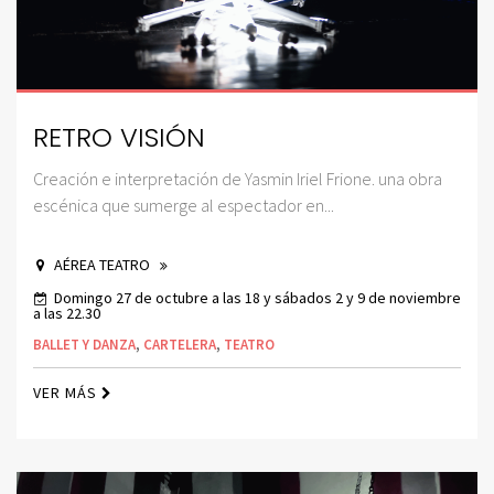
RETRO VISIÓN
Creación e interpretación de Yasmin Iriel Frione. una obra
escénica que sumerge al espectador en...
AÉREA TEATRO
Domingo 27 de octubre a las 18 y sábados 2 y 9 de noviembre
a las 22.30
BALLET Y DANZA
,
CARTELERA
,
TEATRO
VER MÁS