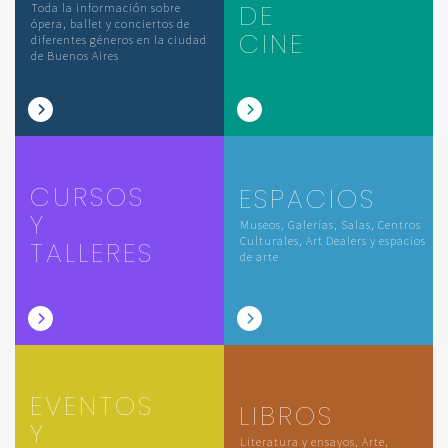
DE
Toda la información sobre
ópera, ballet y conciertos de
CINE
diferentes géneros en la ciudad
de Buenos Aires
CURSOS
ESPACIOS
Y
Museos, Galerías, Salas, Centros
Culturales, Art Dealers y espacios
TALLERES
de arte
EVENTOS
LIBROS
Y
Literatura y ensayos, Arte,