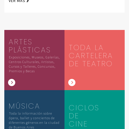
VER MÁS
ARTES
TODA LA
PLÁSTICAS
CARTELERA
Exposiciones, Museos, Galerías,
DE TEATRO
Centros Culturales, Artistas,
Cursos y Talleres, Concursos,
Premios y Becas
MÚSICA
CICLOS
DE
Toda la información sobre
ópera, ballet y conciertos de
CINE
diferentes géneros en la ciudad
de Buenos Aires