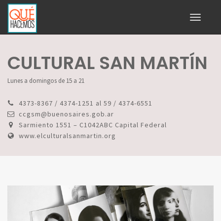
Toggle
navigati
CULTURAL SAN MARTÍN
Lunes a domingos de 15 a 21
4373-8367 / 4374-1251 al 59 / 4374-6551
ccgsm@buenosaires.gob.ar
Sarmiento 1551 – C1042ABC Capital Federal
www.elculturalsanmartin.org