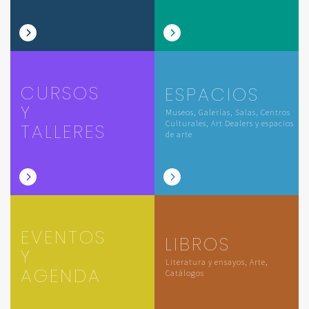
CURSOS
ESPACIOS
Y
Museos, Galerías, Salas, Centros
Culturales, Art Dealers y espacios
TALLERES
de arte
EVENTOS
LIBROS
Y
Literatura y ensayos, Arte,
AGENDA
Catálogos