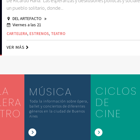
De Ricardo Hana. Las esperanzas y desilusiones políticas y social
un pueblo solitario, donde...
DEL ARTEFACTO
Viernes a las 21
CARTELERA
,
ESTRENOS
,
TEATRO
VER MÁS
LA
CICLOS
MÚSICA
LERA
DE
Toda la información sobre ópera,
ballet y conciertos de diferentes
ATRO
CINE
géneros en la ciudad de Buenos
Aires