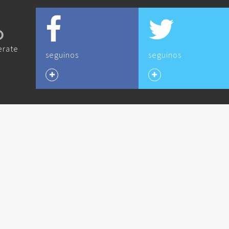
O
erate
seguinos
seguinos