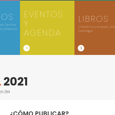
EVENTOS
IOS
LIBROS
Y
las, Centros
Literatura y ensayos, Art
rs y espacios
AGENDA
Catálogos
L
2021
H 294
¿CÓMO PUBLICAR?