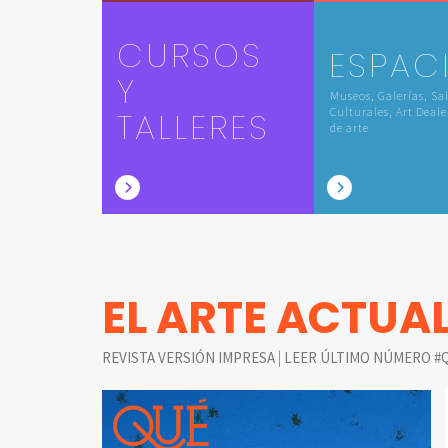
CURSOS
ESPAC
Y
Museos, Galerías, Sa
TALLERES
Culturales, Art Deale
de arte
EL ARTE ACTUA
|
REVISTA VERSIÓN IMPRESA
LEER ÚLTIMO NÚMERO #Q