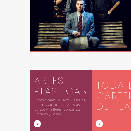
ARTES
TODA 
PLÁSTICAS
CARTE
Exposiciones, Museos, Galerías,
DE TE
Centros Culturales, Artistas,
Cursos y Talleres, Concursos,
Premios y Becas