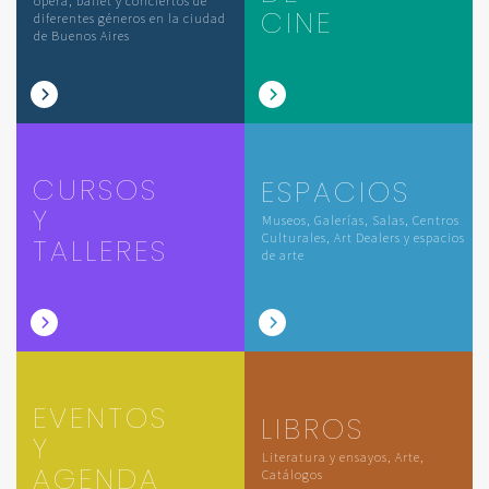
ópera, ballet y conciertos de
CINE
diferentes géneros en la ciudad
de Buenos Aires
CURSOS
ESPACIOS
Y
Museos, Galerías, Salas, Centros
Culturales, Art Dealers y espacios
TALLERES
de arte
EVENTOS
LIBROS
Y
Literatura y ensayos, Arte,
AGENDA
Catálogos