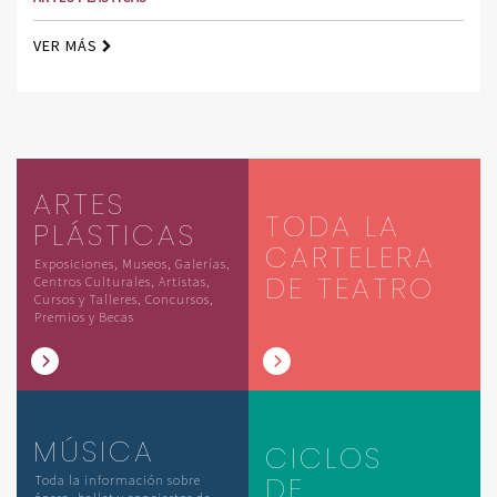
VER MÁS
ARTES
TODA LA
PLÁSTICAS
CARTELERA
Exposiciones, Museos, Galerías,
DE TEATRO
Centros Culturales, Artistas,
Cursos y Talleres, Concursos,
Premios y Becas
MÚSICA
CICLOS
DE
Toda la información sobre