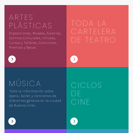
ARTES
TODA LA
PLÁSTICAS
CARTELERA
Exposiciones, Museos, Galerías,
DE TEATRO
Centros Culturales, Artistas,
Cursos y Talleres, Concursos,
Premios y Becas
MÚSICA
CICLOS
DE
Toda la información sobre
ópera, ballet y conciertos de
CINE
diferentes géneros en la ciudad
de Buenos Aires