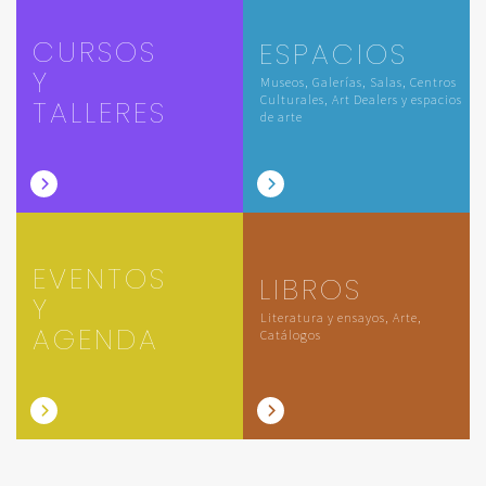
CURSOS
ESPACIOS
Y
Museos, Galerías, Salas, Centros
Culturales, Art Dealers y espacios
TALLERES
de arte
EVENTOS
LIBROS
Y
Literatura y ensayos, Arte,
AGENDA
Catálogos