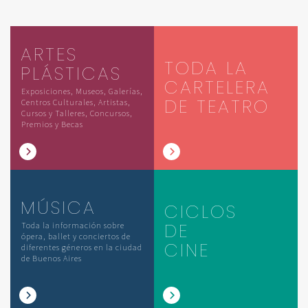
ARTES
TODA LA
PLÁSTICAS
CARTELERA
Exposiciones, Museos, Galerías,
DE TEATRO
Centros Culturales, Artistas,
Cursos y Talleres, Concursos,
Premios y Becas
MÚSICA
CICLOS
DE
Toda la información sobre
ópera, ballet y conciertos de
CINE
diferentes géneros en la ciudad
de Buenos Aires