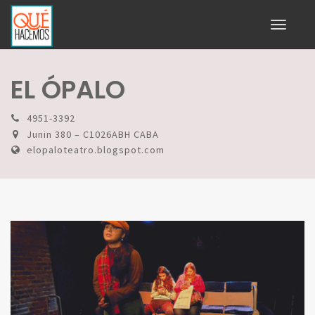
Toggle
navigati
EL ÓPALO
4951-3392
Junin 380 – C1026ABH CABA
elopaloteatro.blogspot.com