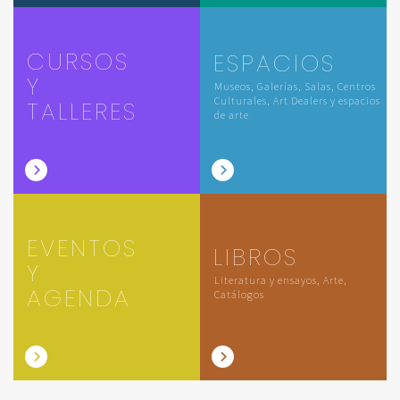
CURSOS
ESPACIOS
Y
Museos, Galerías, Salas, Centros
Culturales, Art Dealers y espacios
TALLERES
de arte
EVENTOS
LIBROS
Y
Literatura y ensayos, Arte,
AGENDA
Catálogos