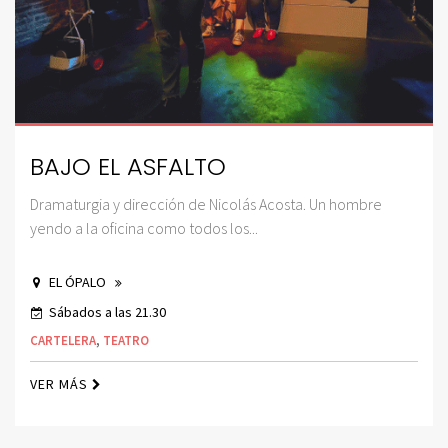
BAJO EL ASFALTO
Dramaturgia y dirección de Nicolás Acosta. Un hombre
yendo a la oficina como todos los...
EL ÓPALO
Sábados a las 21.30
CARTELERA
,
TEATRO
VER MÁS