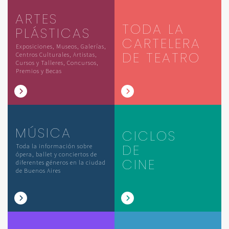
ARTES
TODA LA
PLÁSTICAS
CARTELERA
Exposiciones, Museos, Galerías,
DE TEATRO
Centros Culturales, Artistas,
Cursos y Talleres, Concursos,
Premios y Becas
MÚSICA
CICLOS
DE
Toda la información sobre
ópera, ballet y conciertos de
CINE
diferentes géneros en la ciudad
de Buenos Aires