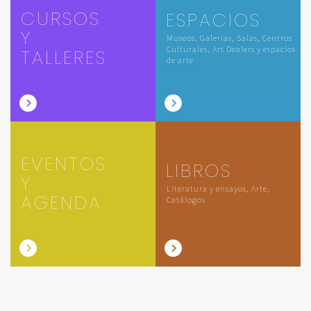
CURSOS
ESPACIOS
Y
Museos, Galerías, Salas, Centros
Culturales, Art Dealers y espacios
TALLERES
de arte
EVENTOS
LIBROS
Y
Literatura y ensayos, Arte,
AGENDA
Catálogos