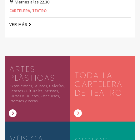
Viernes a las 22.30
CARTELERA
,
TEATRO
VER MÁS
ARTES
TODA LA
PLÁSTICAS
CARTELERA
Exposiciones, Museos, Galerías,
DE TEATRO
Centros Culturales, Artistas,
Cursos y Talleres, Concursos,
Premios y Becas
MÚSICA