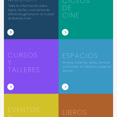
CICLOS
DE
Toda la información sobre
ópera, ballet y conciertos de
CINE
diferentes géneros en la ciudad
de Buenos Aires
CURSOS
ESPACIOS
Y
Museos, Galerías, Salas, Centros
Culturales, Art Dealers y espacios
TALLERES
de arte
EVENTOS
LIBROS
Y