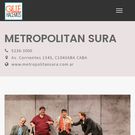
Toggle
navigati
METROPOLITAN SURA
5236-3000
Av. Corrientes 1343, C1043ABA CABA
www.metropolitansura.com.ar