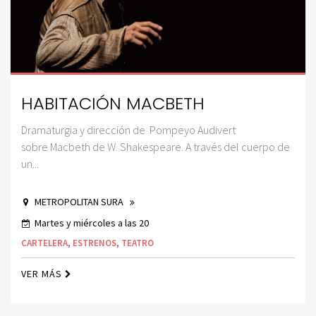
HABITACIÓN MACBETH
Dramaturgia y dirección de Pompeyo Audivert
sobre Macbeth de W. Shakespeare. A través del cuerpo de
un...
METROPOLITAN SURA
Martes y miércoles a las 20
CARTELERA
,
ESTRENOS
,
TEATRO
VER MÁS