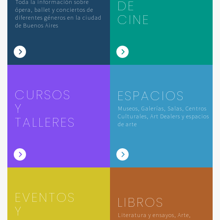
DE
Toda la información sobre
ópera, ballet y conciertos de
CINE
diferentes géneros en la ciudad
de Buenos Aires
CURSOS
ESPACIOS
Y
Museos, Galerías, Salas, Centros
Culturales, Art Dealers y espacios
TALLERES
de arte
EVENTOS
LIBROS
Y
Literatura y ensayos, Arte,