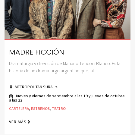
MADRE FICCIÓN
Dramaturgia y dirección de Mariano Tenconi Blanco. Es la
historia de un dramaturgo argentino que, al...
METROPOLITAN SURA
Jueves y viernes de septiembre a las 19 y jueves de octubre
a las 22
CARTELERA
,
ESTRENOS
,
TEATRO
VER MÁS