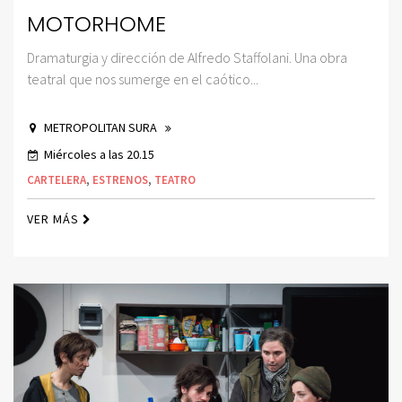
MOTORHOME
Dramaturgia y dirección de Alfredo Staffolani. Una obra
teatral que nos sumerge en el caótico...
METROPOLITAN SURA
Miércoles a las 20.15
CARTELERA
,
ESTRENOS
,
TEATRO
VER MÁS