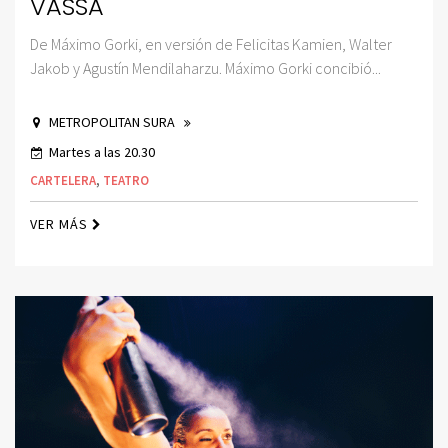
VASSA
De Máximo Gorki, en versión de Felicitas Kamien, Walter
Jakob y Agustín Mendilaharzu. Máximo Gorki concibió...
METROPOLITAN SURA
Martes a las 20.30
CARTELERA
,
TEATRO
VER MÁS