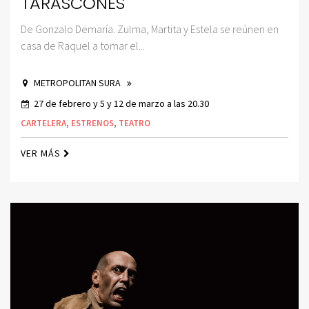
TARASCONES
De Gonzalo Demaría. Zulma, Martita y Estela se reúnen en
casa de Raquel a tomar el...
METROPOLITAN SURA
27 de febrero y 5 y 12 de marzo a las 20.30
CARTELERA
,
ESTRENOS
,
TEATRO
VER MÁS