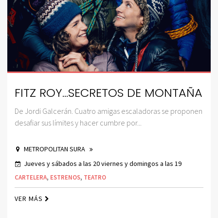
FITZ ROY…SECRETOS DE MONTAÑA
De Jordi Galcerán. Cuatro amigas escaladoras se proponen
desafiar sus límites y hacer cumbre por...
METROPOLITAN SURA
Jueves y sábados a las 20 viernes y domingos a las 19
CARTELERA
,
ESTRENOS
,
TEATRO
VER MÁS