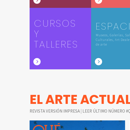
CURSOS
ESPAC
Y
Museos, Galerías, Sa
TALLERES
Culturales, Art Deale
de arte
EL ARTE ACTUA
|
REVISTA VERSIÓN IMPRESA
LEER ÚLTIMO NÚMERO #Q