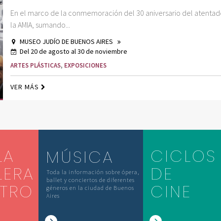
En el marco de la conmemoración del 30 aniversario del atenta
la AMIA, sumando...
MUSEO JUDÍO DE BUENOS AIRES
Del 20 de agosto al 30 de noviembre
ARTES PLÁSTICAS
,
EXPOSICIONES
VER MÁS
LA
CICLOS
MÚSICA
LERA
DE
Toda la información sobre ópera,
ballet y conciertos de diferentes
ATRO
CINE
géneros en la ciudad de Buenos
Aires