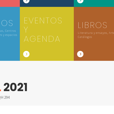
EVENTOS
IOS
LIBROS
Y
las, Centros
Literatura y ensayos, Art
rs y espacios
AGENDA
Catálogos
L
2021
H 294