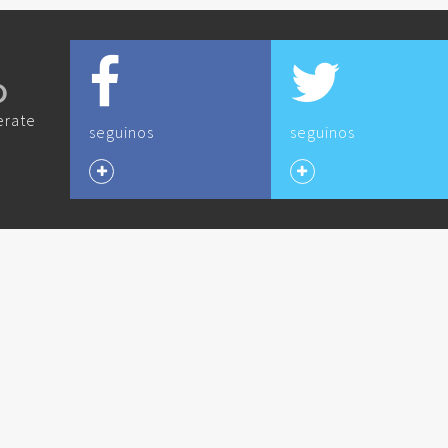
O
erate
seguinos
seguinos