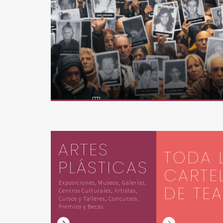
ARTES
TODA 
PLÁSTICAS
CARTE
Exposiciones, Museos, Galerías,
DE TE
Centros Culturales, Artistas,
Cursos y Talleres, Concursos,
Premios y Becas