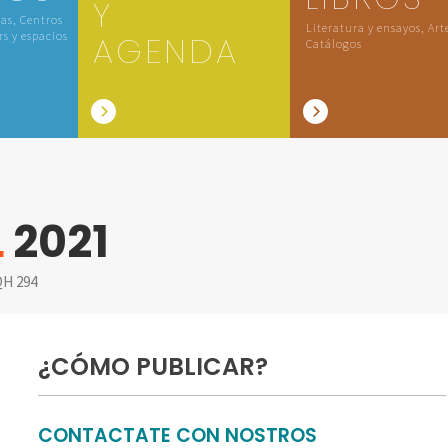
Y
las, Centros
Literatura y ensayos, Art
rs y espacios
AGENDA
Catálogos
L
2021
H 294
¿CÓMO PUBLICAR?
CONTACTATE CON NOSTROS