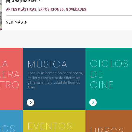
4 de julio a las 19
ARTES PLÁSTICAS
,
EXPOSICIONES
,
NOVEDADES
VER MÁS
LA
CICLOS
MÚSICA
LERA
DE
Toda la información sobre ópera,
ballet y conciertos de diferentes
ATRO
CINE
géneros en la ciudad de Buenos
Aires
EVENTOS
IOS
LIBROS