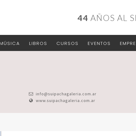
44
AÑOS AL S
MÚSICA
LIBROS
CURSOS
EVENTOS
EMPRE
info@suipachagaleria.com.ar
www.suipachagaleria.com.ar