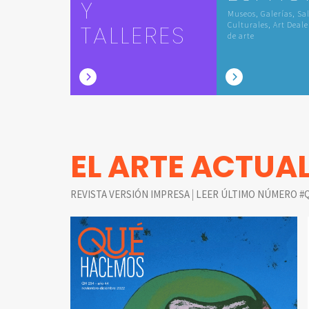
Y
Museos, Galerías, Sa
TALLERES
Culturales, Art Deale
de arte
EL ARTE ACTUA
|
REVISTA VERSIÓN IMPRESA
LEER ÚLTIMO NÚMERO #Q