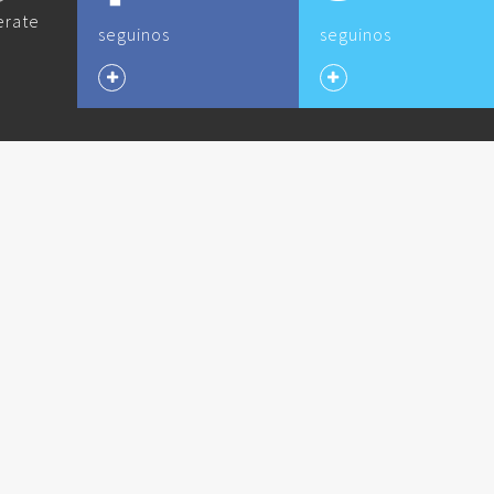
erate
seguinos
seguinos