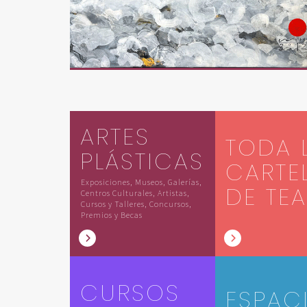
ARTES
TODA 
PLÁSTICAS
CARTE
Exposiciones, Museos, Galerías,
DE TE
Centros Culturales, Artistas,
Cursos y Talleres, Concursos,
Premios y Becas
CURSOS
ESPAC