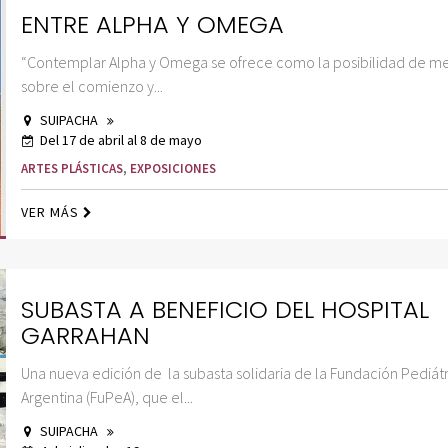
ENTRE ALPHA Y OMEGA
“Contemplar Alpha y Omega se ofrece como la posibilidad de me
sobre el comienzo y...
SUIPACHA
Del 17 de abril al 8 de mayo
ARTES PLÁSTICAS
,
EXPOSICIONES
VER MÁS
SUBASTA A BENEFICIO DEL HOSPITAL
GARRAHAN
Una nueva edición de la subasta solidaria de la Fundación Pediát
Argentina (FuPeA), que el...
SUIPACHA