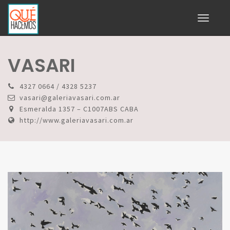
Toggle
navigati
VASARI
4327 0664 / 4328 5237
vasari@galeriavasari.com.ar
Esmeralda 1357 – C1007ABS CABA
http://www.galeriavasari.com.ar