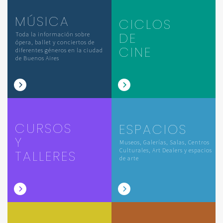
MÚSICA
CICLOS
DE
Toda la información sobre
ópera, ballet y conciertos de
CINE
diferentes géneros en la ciudad
de Buenos Aires
CURSOS
ESPACIOS
Y
Museos, Galerías, Salas, Centros
Culturales, Art Dealers y espacios
TALLERES
de arte