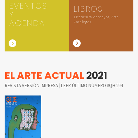
EVENTOS
LIBROS
Y
Literatura y ensayos, Arte,
AGENDA
Catálogos
EL ARTE ACTUAL
2021
|
REVISTA VERSIÓN IMPRESA
LEER ÚLTIMO NÚMERO #QH 294