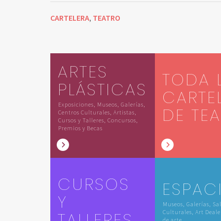
CARTELERA
TEATRO
,
ARTES
TODA 
PLÁSTICAS
CARTE
Exposiciones, Museos, Galerías,
DE TE
Centros Culturales, Artistas,
Cursos y Talleres, Concursos,
Premios y Becas
CURSOS
ESPAC
Y
Museos, Galerías, Sa
TALLERES
Culturales, Art Deale
de arte