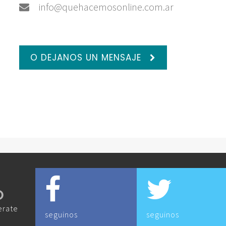
info@quehacemosonline.com.ar
O DEJANOS UN MENSAJE
O
erate
seguinos
seguinos