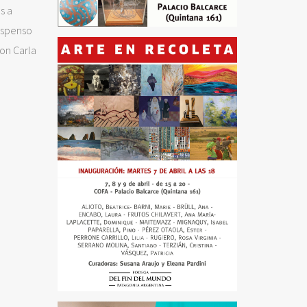
s a
suspenso
on Carla