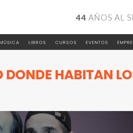
44
AÑOS AL S
MÚSICA
LIBROS
CURSOS
EVENTOS
EMPRE
O DONDE HABITAN LO