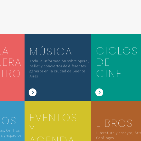
LA
CICLOS
MÚSICA
LERA
DE
Toda la información sobre ópera,
ballet y conciertos de diferentes
ATRO
CINE
géneros en la ciudad de Buenos
Aires
EVENTOS
IOS
LIBROS
Y
las, Centros
Literatura y ensayos, Art
rs y espacios
AGENDA
Catálogos