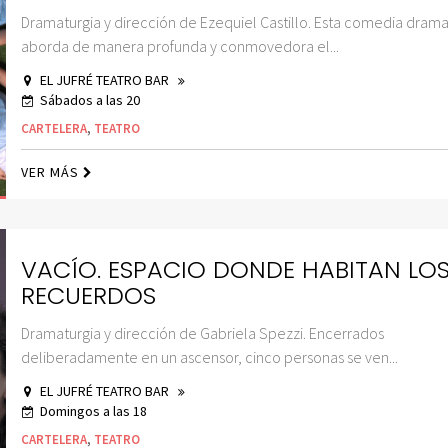
Dramaturgia y dirección de Ezequiel Castillo. Esta comedia dram
aborda de manera profunda y conmovedora el...
EL JUFRÉ TEATRO BAR
Sábados a las 20
CARTELERA
,
TEATRO
VER MÁS
VACÍO. ESPACIO DONDE HABITAN LO
RECUERDOS
Dramaturgia y dirección de Gabriela Spezzi. Encerrados
deliberadamente en un ascensor, cinco personas se ven...
EL JUFRÉ TEATRO BAR
Domingos a las 18
CARTELERA
,
TEATRO