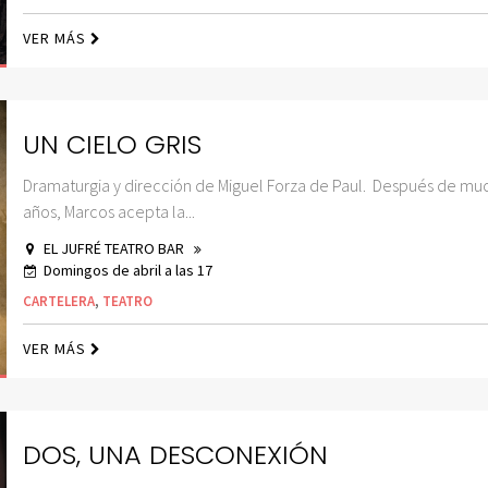
VER MÁS
UN CIELO GRIS
Dramaturgia y dirección de Miguel Forza de Paul. Después de mu
años, Marcos acepta la...
EL JUFRÉ TEATRO BAR
Domingos de abril a las 17
CARTELERA
,
TEATRO
VER MÁS
DOS, UNA DESCONEXIÓN