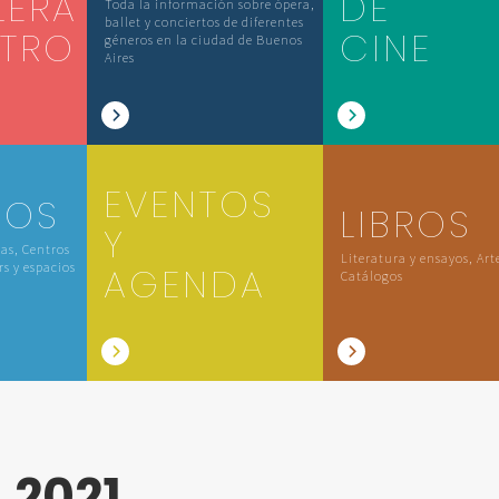
LERA
DE
Toda la información sobre ópera,
ballet y conciertos de diferentes
ATRO
CINE
géneros en la ciudad de Buenos
Aires
EVENTOS
IOS
LIBROS
Y
las, Centros
Literatura y ensayos, Art
rs y espacios
AGENDA
Catálogos
L
2021