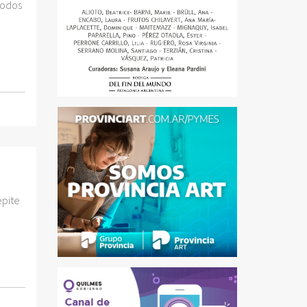
Todos
epite