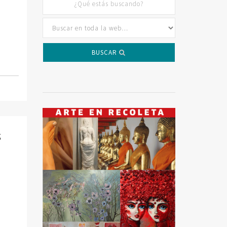
a
BUSCAR
S