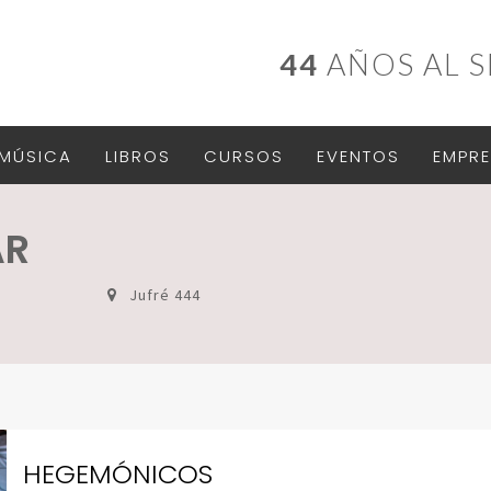
44
AÑOS AL S
MÚSICA
LIBROS
CURSOS
EVENTOS
EMPRE
AR
Jufré 444
HEGEMÓNICOS