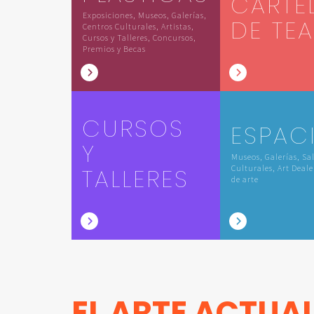
CARTE
Exposiciones, Museos, Galerías,
DE TE
Centros Culturales, Artistas,
Cursos y Talleres, Concursos,
Premios y Becas
CURSOS
ESPAC
Y
Museos, Galerías, Sa
TALLERES
Culturales, Art Deale
de arte
EL ARTE ACTUA