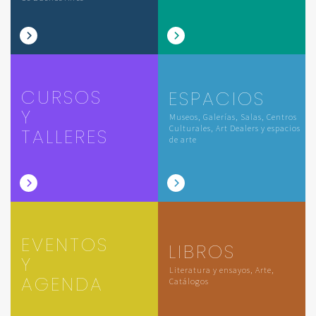
CURSOS
ESPACIOS
Y
Museos, Galerías, Salas, Centros
Culturales, Art Dealers y espacios
TALLERES
de arte
EVENTOS
LIBROS
Y
Literatura y ensayos, Arte,
AGENDA
Catálogos