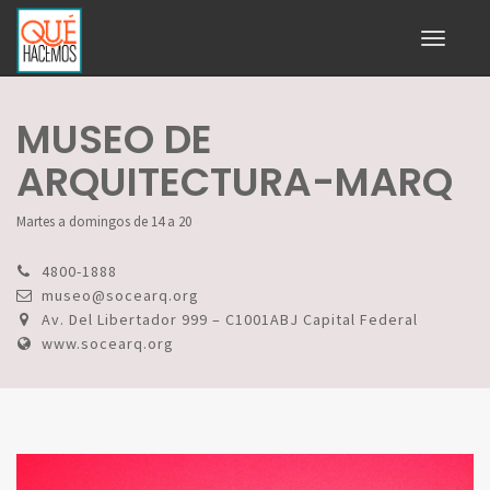
Toggle
navigati
MUSEO DE
ARQUITECTURA-MARQ
Martes a domingos de 14 a 20
4800-1888
museo@socearq.org
Av. Del Libertador 999 – C1001ABJ Capital Federal
www.socearq.org