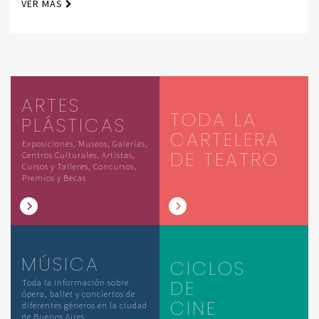
VER MÁS
ARTES
TODA LA
PLÁSTICAS
CARTELERA
Exposiciones, Museos, Galerías,
DE TEATRO
Centros Culturales, Artistas,
Cursos y Talleres, Concursos,
Premios y Becas
MÚSICA
CICLOS
DE
Toda la información sobre
ópera, ballet y conciertos de
CINE
diferentes géneros en la ciudad
de Buenos Aires