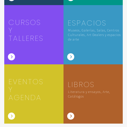
CURSOS
ESPACIOS
Y
Museos, Galerías, Salas, Centros
Culturales, Art Dealers y espacios
TALLERES
de arte
EVENTOS
LIBROS
Y
Literatura y ensayos, Arte,
AGENDA
Catálogos