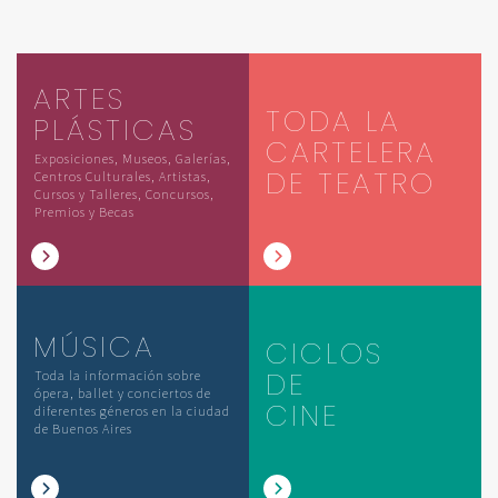
ARTES
TODA LA
PLÁSTICAS
CARTELERA
Exposiciones, Museos, Galerías,
DE TEATRO
Centros Culturales, Artistas,
Cursos y Talleres, Concursos,
Premios y Becas
MÚSICA
CICLOS
DE
Toda la información sobre
ópera, ballet y conciertos de
CINE
diferentes géneros en la ciudad
de Buenos Aires