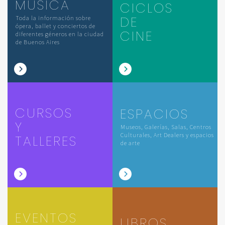
MÚSICA
CICLOS
DE
Toda la información sobre
ópera, ballet y conciertos de
CINE
diferentes géneros en la ciudad
de Buenos Aires
CURSOS
ESPACIOS
Y
Museos, Galerías, Salas, Centros
Culturales, Art Dealers y espacios
TALLERES
de arte
EVENTOS
LIBROS