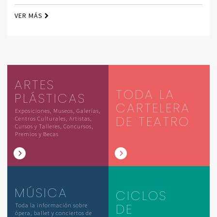
VER MÁS
ARTES
TODA LA
PLÁSTICAS
CARTELERA
Exposiciones, Museos, Galerías,
DE TEATRO
Centros Culturales, Artistas,
Cursos y Talleres, Concursos,
Premios y Becas
MÚSICA
CICLOS
DE
Toda la información sobre
ópera, ballet y conciertos de