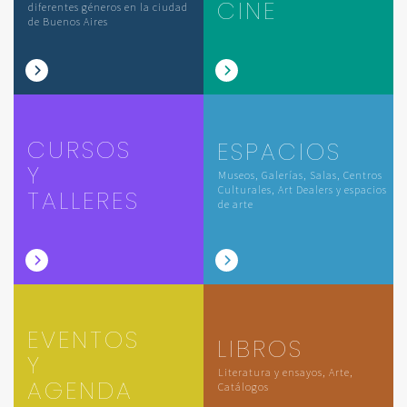
CINE
diferentes géneros en la ciudad
de Buenos Aires
CURSOS
ESPACIOS
Y
Museos, Galerías, Salas, Centros
Culturales, Art Dealers y espacios
TALLERES
de arte
EVENTOS
LIBROS
Y
Literatura y ensayos, Arte,
AGENDA
Catálogos