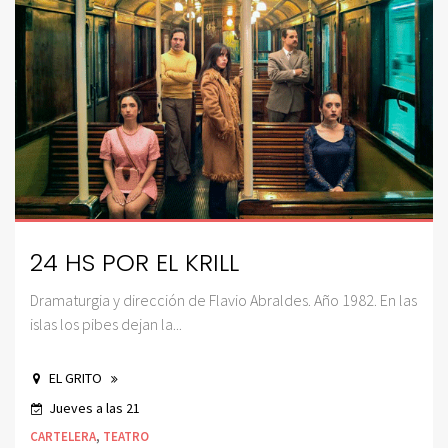
24 HS POR EL KRILL
Dramaturgia y dirección de Flavio Abraldes. Año 1982. En las
islas los pibes dejan la...
EL GRITO
Jueves a las 21
CARTELERA
,
TEATRO