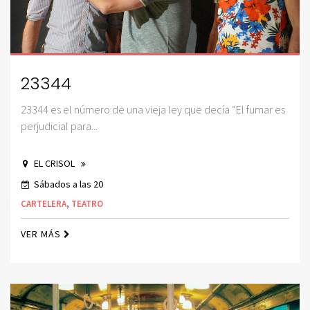
23344
23344 es el número de una vieja ley que decía “El fumar es
perjudicial para...
EL CRISOL
Sábados a las 20
CARTELERA
,
TEATRO
VER MÁS