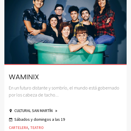
WAMINIX
En un futuro distante y sombrío, el mundo está gobernado
por los cabeza de tacho....
CULTURAL SAN MARTÍN
Sábados y domingos a las 19
CARTELERA
,
TEATRO