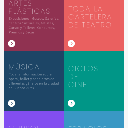
ARTES
TODA LA
PLÁSTICAS
CARTELERA
Exposiciones, Museos, Galerías,
DE TEATRO
Centros Culturales, Artistas,
Cursos y Talleres, Concursos,
Premios y Becas
MÚSICA
CICLOS
DE
Toda la información sobre
ópera, ballet y conciertos de
CINE
diferentes géneros en la ciudad
de Buenos Aires