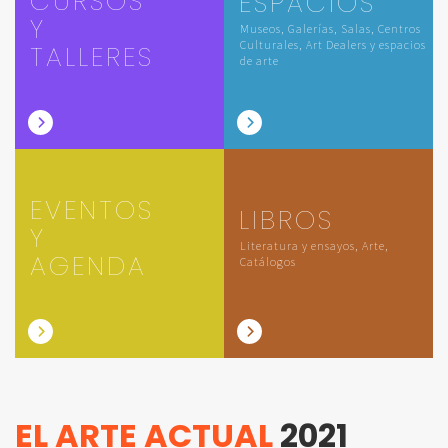
CURSOS
ESPACIOS
Y
Museos, Galerías, Salas, Centros
Culturales, Art Dealers y espacios
TALLERES
de arte
EVENTOS
LIBROS
Y
Literatura y ensayos, Arte,
AGENDA
Catálogos
EL ARTE ACTUAL
2021