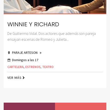
WINNIE Y RICHARD
De Guillermo Vidal. Dos actores que además son pareja
ensayan escenas de Romeo y Julieta...
PARAJE ARTESON
Domingos a las 17
CARTELERA
,
ESTRENOS
,
TEATRO
VER MÁS