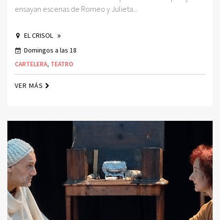
ensayan escenas de Romeo y Julieta...
EL CRISOL
Domingos a las 18
CARTELERA
,
TEATRO
VER MÁS