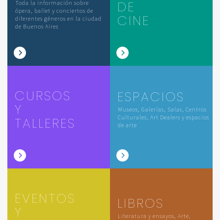
DE
Toda la información sobre
ópera, ballet y conciertos de
CINE
diferentes géneros en la ciudad
de Buenos Aires
CURSOS
ESPACIOS
Y
Museos, Galerías, Salas, Centros
Culturales, Art Dealers y espacios
TALLERES
de arte
EVENTOS
LIBROS
Y
Literatura y ensayos, Arte,