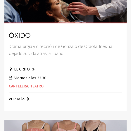
ÓXIDO
Dramaturgia y dirección de Gonzalo de Otaola. Inés ha
dejado su vida atrás, su baño,...
EL GRITO
Viernes a las 22.30
CARTELERA
,
TEATRO
VER MÁS