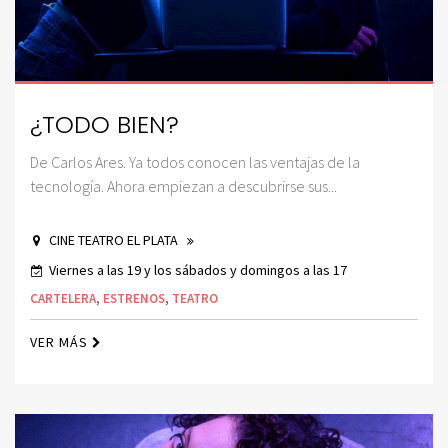
¿TODO BIEN?
De Carlos Ares. Ya todos conocen las ventajas de la
tecnología. Ahora empiezan a descubrirse sus...
CINE TEATRO EL PLATA
Viernes a las 19 y los sábados y domingos a las 17
CARTELERA
,
ESTRENOS
,
TEATRO
VER MÁS