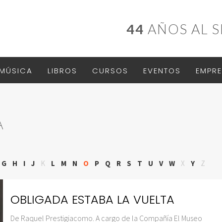
44
AÑOS AL S
MÚSICA
LIBROS
CURSOS
EVENTOS
EMPRE
A
G
H
I
J
K
L
M
N
O
P
Q
R
S
T
U
V
W
X
Y
Z
OBLIGADA ESTABA LA VUELTA
De Raquel Prestigiacomo. A cargo de la Compañía El Museo