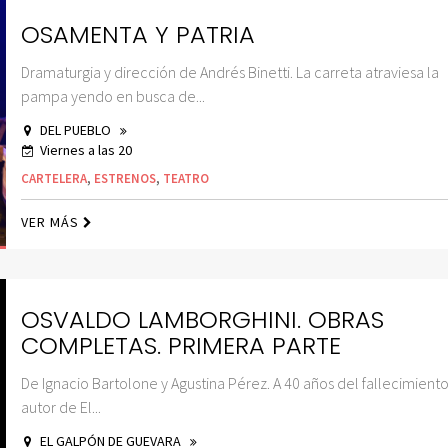
OSAMENTA Y PATRIA
Dramaturgia y dirección de Andrés Binetti. La carreta atraviesa la
pampa yendo en busca de...
DEL PUEBLO
Viernes a las 20
CARTELERA
,
ESTRENOS
,
TEATRO
VER MÁS
OSVALDO LAMBORGHINI. OBRAS
COMPLETAS. PRIMERA PARTE
De Ignacio Bartolone y Agustina Pérez. A 40 años del fallecimient
autor de El...
EL GALPÓN DE GUEVARA