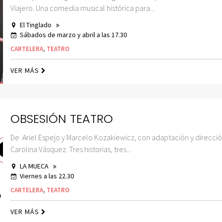
Viajero. Una comedia musical histórica para...
El Tinglado
Sábados de marzo y abril a las 17.30
CARTELERA
,
TEATRO
VER MÁS
OBSESIÓN TEATRO
De Ariel Espejo y Marcelo Kozakiewicz, con adaptación y direcci
Carolina Vásquez. Tres historias, tres...
LA MUECA
Viernes a las 22.30
CARTELERA
,
TEATRO
VER MÁS