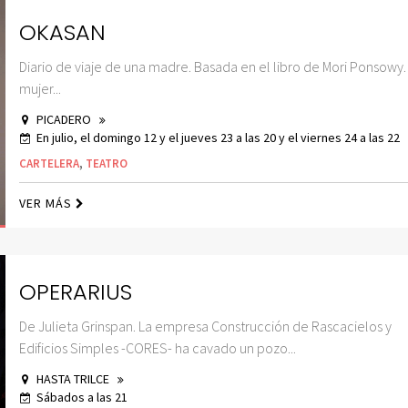
OKASAN
Diario de viaje de una madre. Basada en el libro de Mori Ponsowy.
mujer...
PICADERO
En julio, el domingo 12 y el jueves 23 a las 20 y el viernes 24 a las 22
CARTELERA
,
TEATRO
VER MÁS
OPERARIUS
De Julieta Grinspan. La empresa Construcción de Rascacielos y
Edificios Simples -CORES- ha cavado un pozo...
HASTA TRILCE
Sábados a las 21