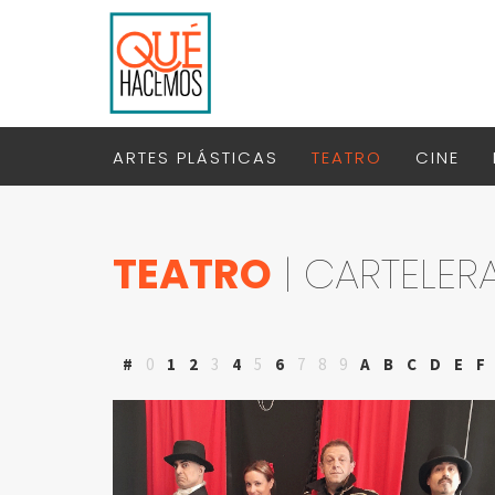
ARTES PLÁSTICAS
TEATRO
CINE
TEATRO
| CARTELER
#
0
1
2
3
4
5
6
7
8
9
A
B
C
D
E
F