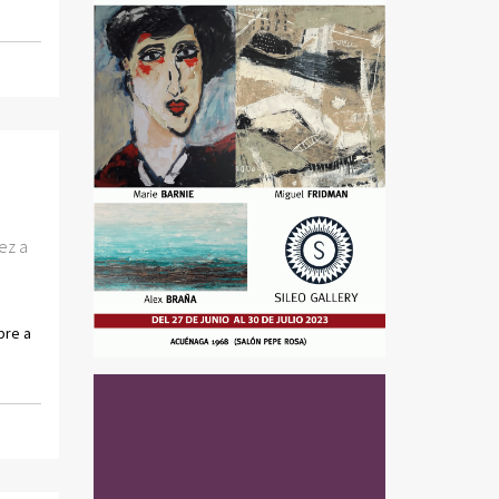
ez a
bre a