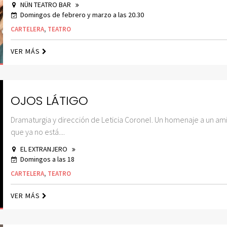
NÜN TEATRO BAR
Domingos de febrero y marzo a las 20.30
CARTELERA
,
TEATRO
VER MÁS
OJOS LÁTIGO
Dramaturgia y dirección de Leticia Coronel. Un homenaje a un am
que ya no está....
EL EXTRANJERO
Domingos a las 18
CARTELERA
,
TEATRO
VER MÁS