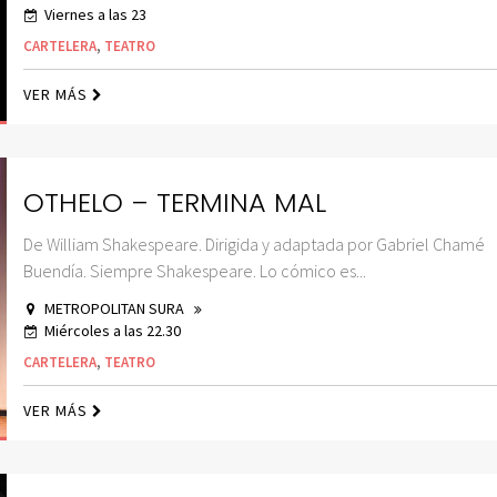
Viernes a las 23
CARTELERA
,
TEATRO
VER MÁS
OTHELO – TERMINA MAL
De William Shakespeare. Dirigida y adaptada por Gabriel Chamé
Buendía. Siempre Shakespeare. Lo cómico es...
METROPOLITAN SURA
Miércoles a las 22.30
CARTELERA
,
TEATRO
VER MÁS