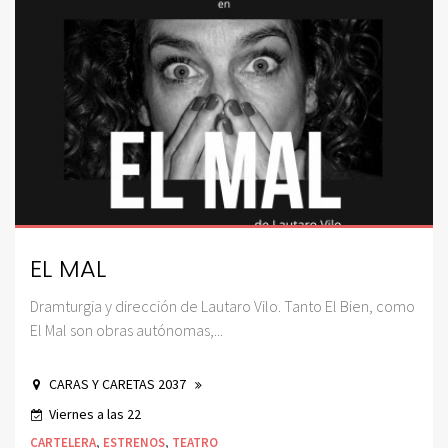
EL MAL
Dramturgia y dirección de Lautaro Vilo. Tanto El Bien, como
El Mal son obras autónomas,...
CARAS Y CARETAS 2037
Viernes a las 22
CARTELERA
,
ESTRENOS
,
TEATRO