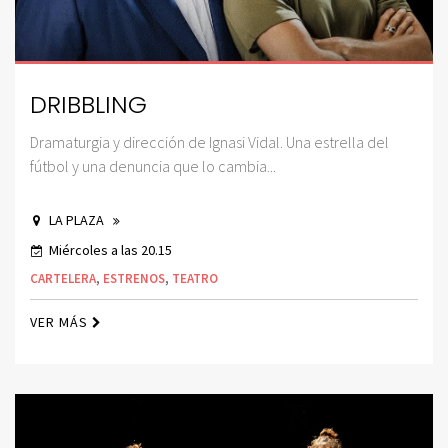
DRIBBLING
Dramaturgia y dirección de Ignasi Vidal. Una estrella del
fútbol y una denuncia que lo cambia...
LA PLAZA
Miércoles a las 20.15
CARTELERA
,
ESTRENOS
,
TEATRO
VER MÁS