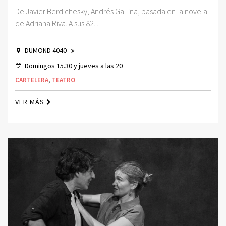
De Javier Berdichesky, Andrés Gallina, basada en la novela
de Adriana Riva. A sus 82...
DUMOND 4040
Domingos 15.30 y jueves a las 20
CARTELERA
,
TEATRO
VER MÁS