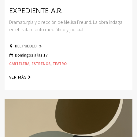
EXPEDIENTE A.R.
Dramaturgia y dirección de Melisa Freund. La obra indaga
en el tratamiento mediático y judicial...
DEL PUEBLO
Domingos a las 17
CARTELERA
,
ESTRENOS
,
TEATRO
VER MÁS