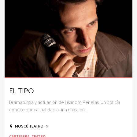
EL TIPO
Dramaturgia y actuación de Lisandro Penelas. Un policía
conoce por casualidad a una chica en...
MOSCÚ TEATRO
CARTELERA
,
TEATRO