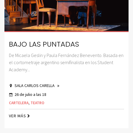
BAJO LAS PUNTADAS
De Micaela Geslin y Paula Fernández Benevento. Basada en
el cortometraje argentino semifinalista en los Student
Academy...
SALA CARLOS CARELLA
26 de julio a las 18
CARTELERA
,
TEATRO
VER MÁS