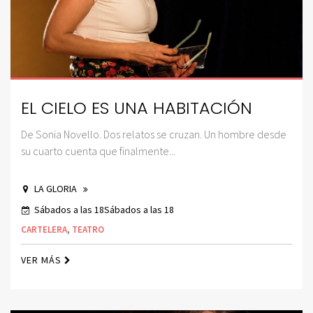
EL CIELO ES UNA HABITACIÓN
De Sonia Novello. Dos relatos se cruzan. Un hombre desde
su cuarto cuenta que finalmente...
LA GLORIA
Sábados a las 18Sábados a las 18
CARTELERA
,
TEATRO
VER MÁS